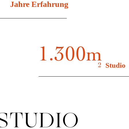
Jahre Erfahrung
1.300m
2
Studio
STUDIO