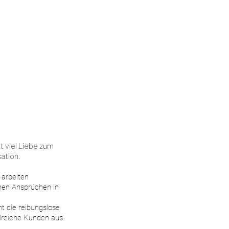
t viel Liebe zum
sation.
 arbeiten
chen Ansprüchen in
ht die reibungslose
hlreiche Kunden aus