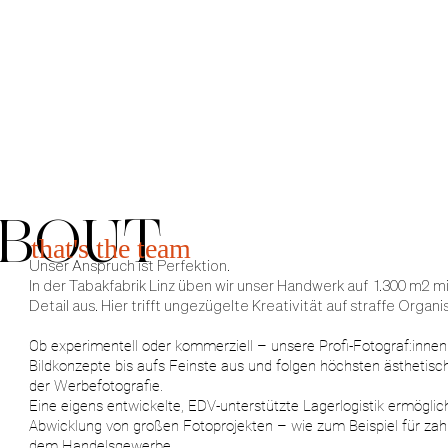
BOUT
that's the team
Unser Anspruch ist Perfektion.
In der Tabakfabrik Linz üben wir unser Handwerk auf 1.300 m2 mi
Detail aus. Hier trifft ungezügelte Kreativität auf straffe Organi
Ob experimentell oder kommerziell – unsere Profi-Fotograf:innen
Bildkonzepte bis aufs Feinste aus und folgen höchsten ästhetis
der Werbefotografie.
Eine eigens entwickelte, EDV-unterstützte Lagerlogistik ermöglic
Abwicklung von großen Fotoprojekten – wie zum Beispiel für za
dem Handelsgewerbe.